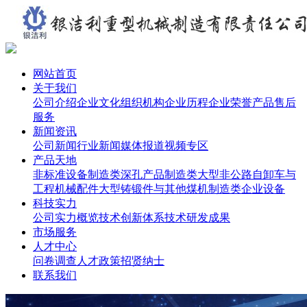
网站首页
关于我们
公司介绍
企业文化
组织机构
企业历程
企业荣誉
产品售后
服务
新闻资讯
公司新闻
行业新闻
媒体报道
视频专区
产品天地
非标准设备制造类
深孔产品制造类
大型非公路自卸车与
工程机械配件
大型铸锻件与其他
煤机制造类
企业设备
科技实力
公司实力概览
技术创新体系
技术研发成果
市场服务
人才中心
问卷调查
人才政策
招贤纳士
联系我们