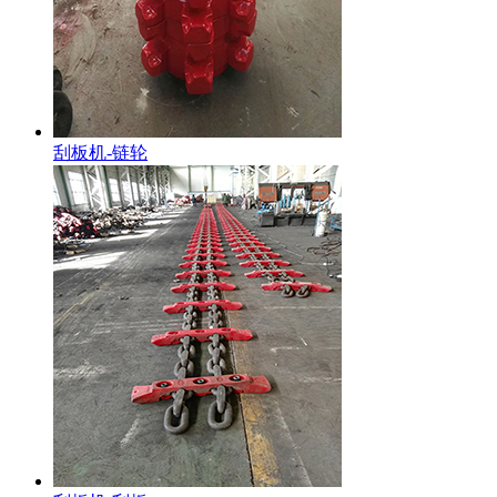
刮板机-链轮