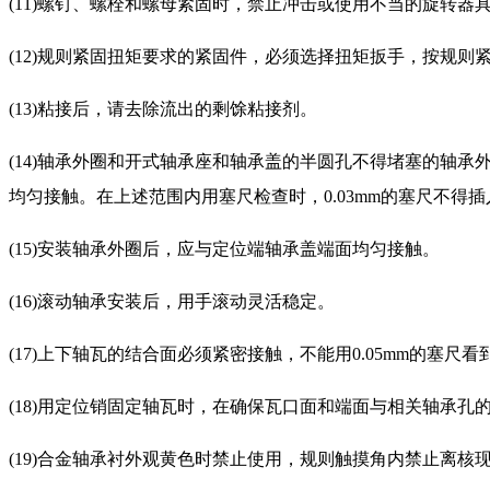
(11)螺钉、螺栓和螺母紧固时，禁止冲击或使用不当的旋转
(12)规则紧固扭矩要求的紧固件，必须选择扭矩扳手，按规则
(13)粘接后，请去除流出的剩馀粘接剂。
(14)轴承外圈和开式轴承座和轴承盖的半圆孔不得堵塞的轴承
均匀接触。在上述范围内用塞尺检查时，0.03mm的塞尺不得插
(15)安装轴承外圈后，应与定位端轴承盖端面均匀接触。
(16)滚动轴承安装后，用手滚动灵活稳定。
(17)上下轴瓦的结合面必须紧密接触，不能用0.05mm的塞尺看
(18)用定位销固定轴瓦时，在确保瓦口面和端面与相关轴承
(19)合金轴承衬外观黄色时禁止使用，规则触摸角内禁止离核