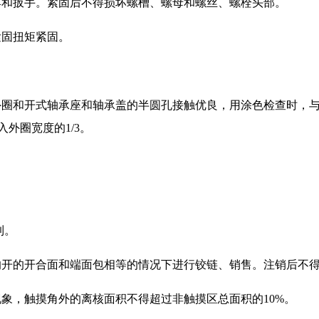
器具和扳手。紧固后不得损坏螺槽、螺母和螺丝、螺栓头部。
紧固扭矩紧固。
外圈和开式轴承座和轴承盖的半圆孔接触优良，用涂色检查时，与轴
入外圈宽度的1/3。
到。
孔的开的开合面和端面包相等的情况下进行铰链、销售。注销后不
现象，触摸角外的离核面积不得超过非触摸区总面积的10%。