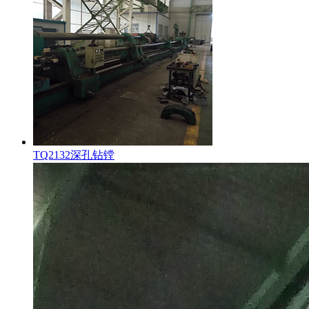
TQ2132深孔钻镗