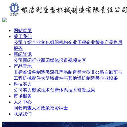
网站首页
关于我们
公司介绍
企业文化
组织机构
企业历程
企业荣誉
产品售后
服务
新闻资讯
公司新闻
行业新闻
媒体报道
视频专区
产品天地
非标准设备制造类
深孔产品制造类
大型非公路自卸车与
工程机械配件
大型铸锻件与其他
煤机制造类
企业设备
科技实力
公司实力概览
技术创新体系
技术研发成果
市场服务
人才中心
问卷调查
人才政策
招贤纳士
联系我们