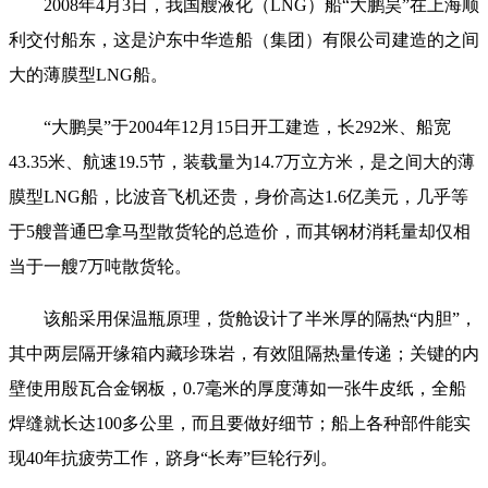
2008年4月3日，我国艘液化（LNG）船“大鹏昊”在上海顺
利交付船东，这是沪东中华造船（集团）有限公司建造的之间
大的薄膜型LNG船。
“大鹏昊”于2004年12月15日开工建造，长292米、船宽
43.35米、航速19.5节，装载量为14.7万立方米，是之间大的薄
膜型LNG船，比波音飞机还贵，身价高达1.6亿美元，几乎等
于5艘普通巴拿马型散货轮的总造价，而其钢材消耗量却仅相
当于一艘7万吨散货轮。
该船采用保温瓶原理，货舱设计了半米厚的隔热“内胆”，
其中两层隔开缘箱内藏珍珠岩，有效阻隔热量传递；关键的内
壁使用殷瓦合金钢板，0.7毫米的厚度薄如一张牛皮纸，全船
焊缝就长达100多公里，而且要做好细节；船上各种部件能实
现40年抗疲劳工作，跻身“长寿”巨轮行列。