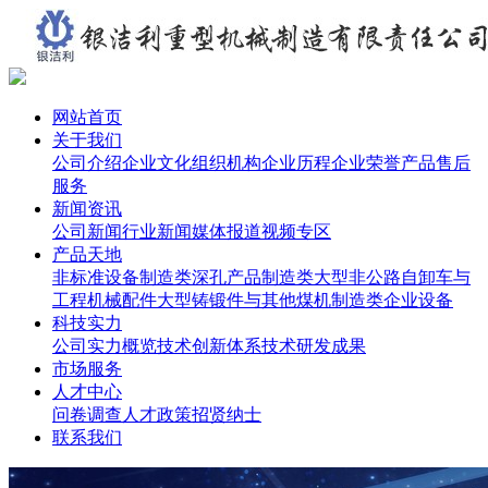
网站首页
关于我们
公司介绍
企业文化
组织机构
企业历程
企业荣誉
产品售后
服务
新闻资讯
公司新闻
行业新闻
媒体报道
视频专区
产品天地
非标准设备制造类
深孔产品制造类
大型非公路自卸车与
工程机械配件
大型铸锻件与其他
煤机制造类
企业设备
科技实力
公司实力概览
技术创新体系
技术研发成果
市场服务
人才中心
问卷调查
人才政策
招贤纳士
联系我们